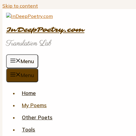
Skip to content
InDeepPoetry.com
Translation Lab
Menu
Menu
Home
My Poems
Other Poets
Tools