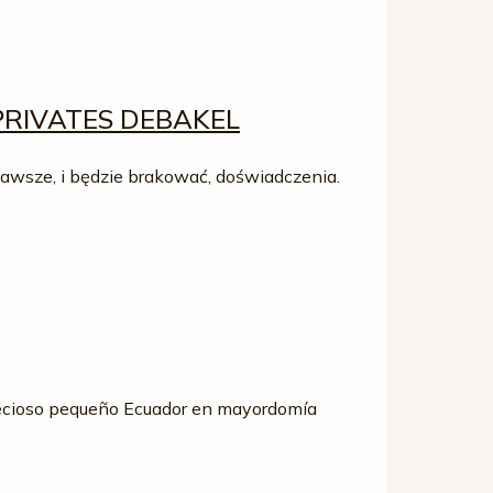
PRIVATES DEBAKEL
 zawsze, i będzie brakować, doświadczenia.
 precioso pequeño Ecuador en mayordomía