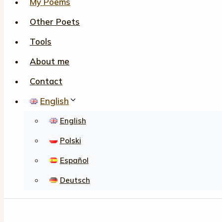
My Poems
Other Poets
Tools
About me
Contact
English
English
Polski
Español
Deutsch