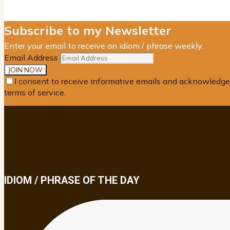
Subscribe to my Newsletter
Enter your email to receive an idiom / phrase weekly.
Email Address
I consent to receive informative emails and acknowledge
terms of service.
IDIOM / PHRASE OF THE DAY