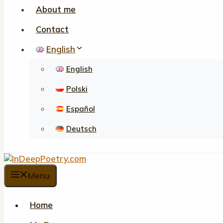
About me
Contact
English
English
Polski
Español
Deutsch
Menu
Home